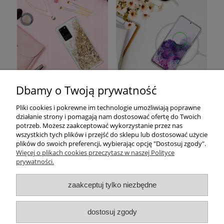
Dbamy o Twoją prywatność
Pomoc
Pliki cookies i pokrewne im technologie umożliwiają poprawne
działanie strony i pomagają nam dostosować ofertę do Twoich
Moje konto
potrzeb. Możesz zaakceptować wykorzystanie przez nas
wszystkich tych plików i przejść do sklepu lub dostosować użycie
plików do swoich preferencji, wybierając opcję "Dostosuj zgody".
Płatności i dostawa
Więcej o plikach cookies przeczytasz w naszej Polityce
prywatności.
Informacje
zaakceptuj tylko niezbędne
O nas
dostosuj zgody