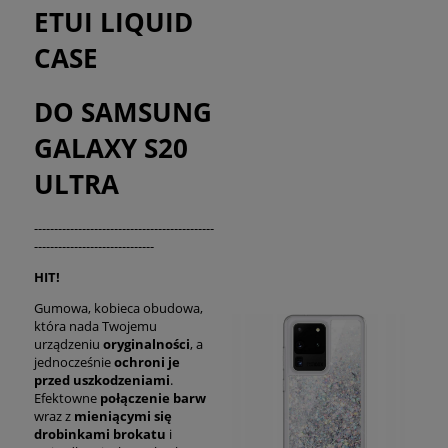
ETUI LIQUID
CASE
DO SAMSUNG
GALAXY S20
ULTRA
---------------------------------------------
------------------------------
HIT!
Gumowa, kobieca obudowa,
która nada Twojemu
urządzeniu
oryginalności
, a
jednocześnie
ochroni je
przed uszkodzeniami
.
Efektowne
połączenie barw
wraz z
mieniącymi się
drobinkami brokatu
i