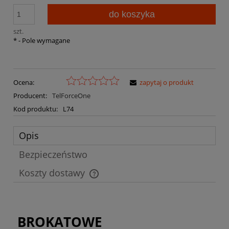
do koszyka
szt.
*
- Pole wymagane
Ocena:
zapytaj o produkt
Producent:
TelForceOne
Kod produktu:
L74
Opis
Bezpieczeństwo
Koszty dostawy
Cena nie zawiera ewentualnych kosztów płatności
BROKATOWE