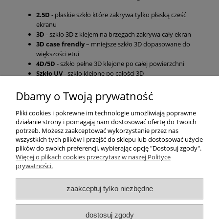
2.5D
- płaskie szkło które zakrywa tylko płaską cześć
ekranu
3D
- szkło 3D z klejem na brzegach zakrywa cały ekran
3D case frendly
– mniejsze szkło 3D dopasowane do
większości etui
4D/5D
- szkło pełne 3D klejone po całej powierzchni
Szkło UV
- szkło klejone po całości 3D
Dbamy o Twoją prywatność
Pomoc
Pliki cookies i pokrewne im technologie umożliwiają poprawne
działanie strony i pomagają nam dostosować ofertę do Twoich
Moje konto
potrzeb. Możesz zaakceptować wykorzystanie przez nas
wszystkich tych plików i przejść do sklepu lub dostosować użycie
plików do swoich preferencji, wybierając opcję "Dostosuj zgody".
Płatności i dostawa
Więcej o plikach cookies przeczytasz w naszej Polityce
prywatności.
Informacje
zaakceptuj tylko niezbędne
O nas
dostosuj zgody