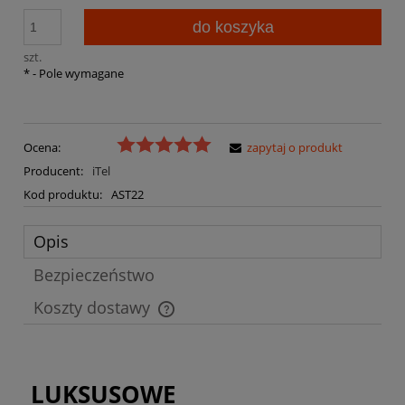
do koszyka
szt.
*
- Pole wymagane
Ocena:
zapytaj o produkt
Producent:
iTel
Kod produktu:
AST22
Opis
Bezpieczeństwo
Koszty dostawy
Cena nie zawiera ewentualnych kosztów płatności
LUKSUSOWE