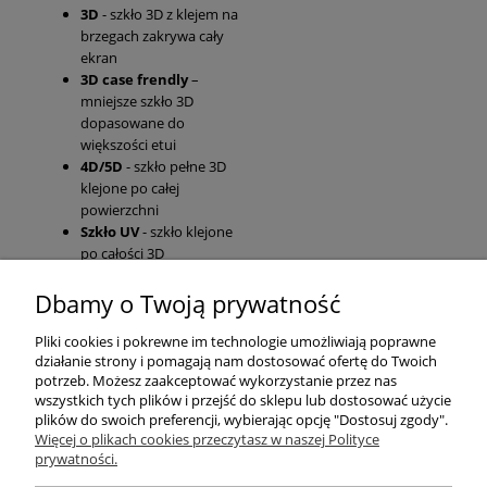
3D
- szkło 3D z klejem na
brzegach zakrywa cały
ekran
3D case frendly
–
mniejsze szkło 3D
dopasowane do
większości etui
4D/5D
- szkło pełne 3D
klejone po całej
powierzchni
Szkło UV
- szkło klejone
po całości 3D
Dbamy o Twoją prywatność
Pomoc
Pliki cookies i pokrewne im technologie umożliwiają poprawne
działanie strony i pomagają nam dostosować ofertę do Twoich
Moje konto
potrzeb. Możesz zaakceptować wykorzystanie przez nas
wszystkich tych plików i przejść do sklepu lub dostosować użycie
plików do swoich preferencji, wybierając opcję "Dostosuj zgody".
Płatności i dostawa
Więcej o plikach cookies przeczytasz w naszej Polityce
prywatności.
Informacje