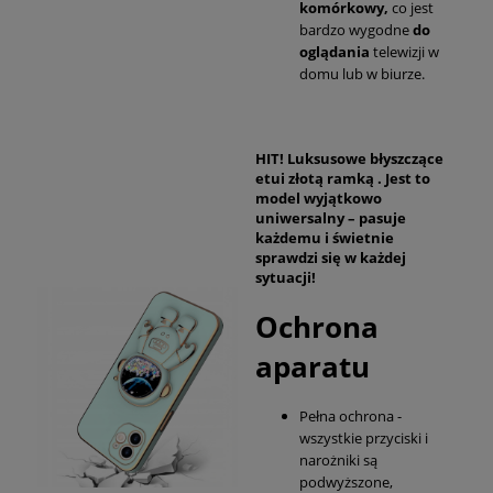
komórkowy,
co jest
bardzo wygodne
do
oglądania
telewizji w
domu lub w biurze.
HIT!
Luksusowe błyszczące
etui złotą ramką . Jest to
model wyjątkowo
uniwersalny – pasuje
każdemu i świetnie
sprawdzi się w każdej
sytuacji!
Ochrona
aparatu
Pełna ochrona -
wszystkie przyciski i
narożniki są
podwyższone,