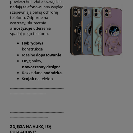
powierzchni i złote krawędzie
nadają telefonowi inny wygląd
i zapewniają pełną ochronę
telefonu. Odporne na
wstrząsy, skutecznie
amortyzuje
uderzenia
spadającego telefonu.
Hybrydowa
konstrukcja
Idealne
dopasowanie!
Oryginalny,
nowoczesny design!
Rozkładana
podpórka,
Stojak
na telefon
---------------------------------------------
------------------------------
---------------------------------------------
--------------------------------
ZDJĘCIA NA AUKCJI SĄ
POGLĄDOWE!