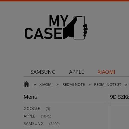
SAMSUNG
APPLE
XIAOMI
»
»
»
»
Uchwyty
Ochrona aparatu
Och
XIAOMI
REDMI NOTE
REDMI NOTE 8T
Menu
9D SZKŁ
GOOGLE
(3)
APPLE
(1075)
SAMSUNG
(3400)