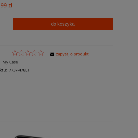
Cena nie zawiera ewentualnych kosztów
,99 zł
płatności
do koszyka
.
zapytaj o produkt
:
My Case
ktu:
7737-478E1
a ewentualnych kosztów