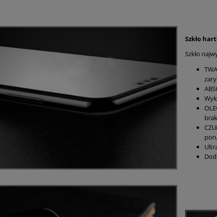
Szkło har
Szkło najwy
TWA
zar
ABS
Wyko
OLE
bra
CZUŁ
poru
Ultr
Doda