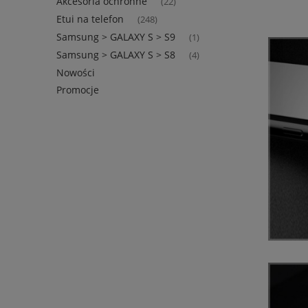
Akcesoria ochronne
(22)
Etui na telefon
(248)
Samsung > GALAXY S > S9
(1)
Samsung > GALAXY S > S8
(4)
Nowości
Promocje