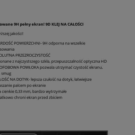
towane 9H pełny ekran! 9D KLEJ NA CAŁOŚCI
ższej jakości!
RDOŚĆ POWIERZCHNI- 9H odporna na wszelkie
ysowania
OLUTNA PRZEZROCZYSTOŚĆ
nane z najczystszego szkła, przepuszczalność optyczna HD
OFOBOWA POWŁOKA pozwala utrzymać czystość ekranu,
k smug
OŚĆ NA DOTYK- lepsza czułość na dotyk, łatwiejsze
szanie palcem po ekranie
a cienkie 0,33 mm, bardzo wytrzymałe
tkowo chroni ekran przed zbiciem