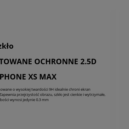
Cena nie zawier
płatności
zkło
TOWANE OCHRONNE 2.5D
IPHONE XS MAX
towane o wysokiej twardości 9H idealnie chroni ekran
 Zapewnia przejrzystość obrazu, szkło jest cienkie i wytrzymałe,
ubości wynosi jedynie 0.3 mm