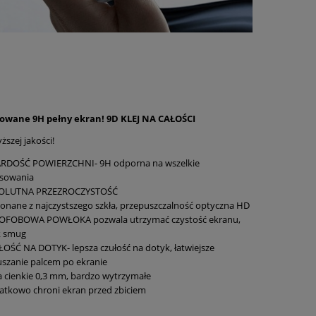
towane 9H pełny ekran! 9D KLEJ NA CAŁOŚCI
ższej jakości!
RDOŚĆ POWIERZCHNI- 9H odporna na wszelkie
ysowania
OLUTNA PRZEZROCZYSTOŚĆ
nane z najczystszego szkła, przepuszczalność optyczna HD
OFOBOWA POWŁOKA pozwala utrzymać czystość ekranu,
k smug
OŚĆ NA DOTYK- lepsza czułość na dotyk, łatwiejsze
szanie palcem po ekranie
a cienkie 0,3 mm, bardzo wytrzymałe
tkowo chroni ekran przed zbiciem