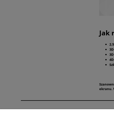
Jak 
2.
3
3D
4D
Sz
Szanowny
ekranu. 
Pomoc
Moje konto