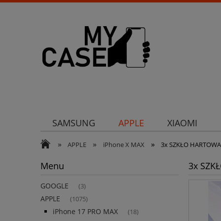
SAMSUNG
APPLE
XIAOMI
»
»
»
Uchwyty
Ochrona aparatu
Och
APPLE
iPhone X MAX
3x SZKŁO HARTOWA
Menu
3x SZK
GOOGLE
(3)
APPLE
(1075)
iPhone 17 PRO MAX
(18)