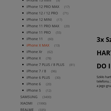
iPhone 13 mini
(9)
iPhone 12 PRO MAX
(17)
iPhone 12 / 12 PRO
(71)
iPhone 12 MINI
(17)
iPhone 11 PRO MAX
(20)
iPhone 11 PRO
(55)
3x S
iPhone 11
(60)
iPhone X MAX
(13)
HAR
iPhone Xr
(62)
iPhone X
(78)
DO 
iPhone 7 PLUS / 8 PLUS
(81)
iPhone 7 / 8
(96)
Szkło har
iPhone 6 PLUS
(30)
telefonu.
iPhone 6
(20)
a jego gr
iPhone 5
(12)
SAMSUNG
(3400)
XIAOMI
(1990)
REALME
(335)