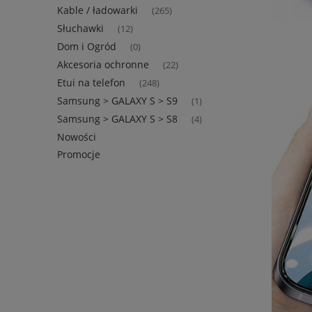
Kable / ładowarki
(265)
Słuchawki
(12)
Dom i Ogród
(0)
Akcesoria ochronne
(22)
Etui na telefon
(248)
Samsung > GALAXY S > S9
(1)
Samsung > GALAXY S > S8
(4)
Nowości
Promocje