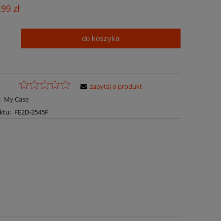
Cena nie zawiera ewentualnych kosztów
,99 zł
płatności
do koszyka
.
zapytaj o produkt
:
My Case
ktu:
FE2D-2545F