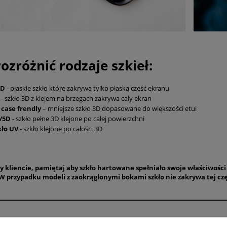
rozróżnić rodzaje szkieł:
5D
- płaskie szkło które zakrywa tylko płaską cześć ekranu
D
- szkło 3D z klejem na brzegach zakrywa cały ekran
 case frendly
– mniejsze szkło 3D dopasowane do większości etui
/5D
- szkło pełne 3D klejone po całej powierzchni
kło UV
- szkło klejone po całości 3D
 kliencie, pamiętaj aby szkło hartowane spełniało swoje właściwości
W przypadku modeli z zaokrąglonymi bokami szkło nie zakrywa tej czę
Płatności i dostawa
Informacje