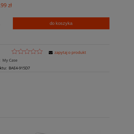
Cena nie zawiera ewentualnych kosztów
,99 zł
płatności
do koszyka
.
zapytaj o produkt
:
My Case
ktu:
BAE4-915D7
a ewentualnych kosztów