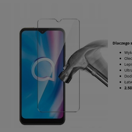
Dlaczego s
Wyko
Ole
Leps
Ultr
Doda
Łat
2.5