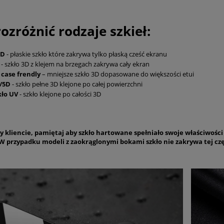
rozróżnić rodzaje szkieł:
5D
- płaskie szkło które zakrywa tylko płaską cześć ekranu
D
- szkło 3D z klejem na brzegach zakrywa cały ekran
 case frendly
– mniejsze szkło 3D dopasowane do większości etui
/5D
- szkło pełne 3D klejone po całej powierzchni
kło UV
- szkło klejone po całości 3D
 kliencie, pamiętaj aby szkło hartowane spełniało swoje właściwości
W przypadku modeli z zaokrąglonymi bokami szkło nie zakrywa tej czę