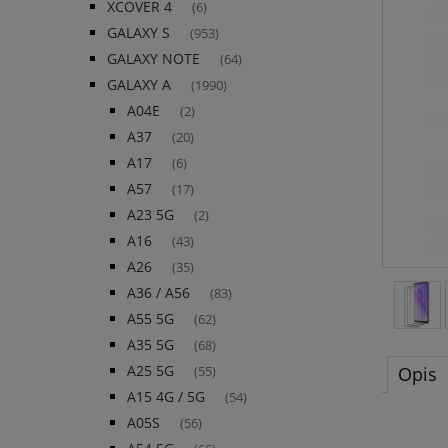
XCOVER 4
(6)
GALAXY S
(953)
GALAXY NOTE
(64)
GALAXY A
(1990)
A04E
(2)
A37
(20)
A17
(6)
A57
(17)
A23 5G
(2)
A16
(43)
A26
(35)
A36 / A56
(83)
A55 5G
(62)
A35 5G
(68)
A25 5G
Opis
(55)
A15 4G / 5G
(54)
A05S
(56)