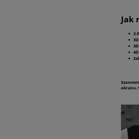
Jak 
2.
3
3D
4D
Sz
Szanowny
ekranu. 