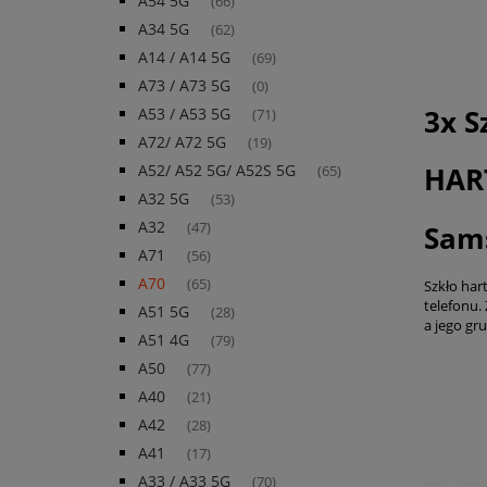
A54 5G
(66)
A34 5G
(62)
A14 / A14 5G
(69)
A73 / A73 5G
(0)
3x S
A53 / A53 5G
(71)
A72/ A72 5G
(19)
HAR
A52/ A52 5G/ A52S 5G
(65)
A32 5G
(53)
A32
Sam
(47)
A71
(56)
A70
(65)
Szkło har
telefonu.
A51 5G
(28)
a jego gr
A51 4G
(79)
A50
(77)
A40
(21)
A42
(28)
A41
(17)
A33 / A33 5G
(70)