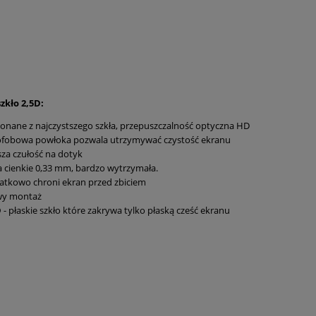
zkło 2,5D:
nane z najczystszego szkła, przepuszczalność optyczna HD
ofobowa powłoka pozwala utrzymywać czystość ekranu
za czułość na dotyk
a cienkie 0,33 mm, bardzo wytrzymała.
tkowo chroni ekran przed zbiciem
wy montaż
D
- płaskie szkło które zakrywa tylko płaską cześć ekranu