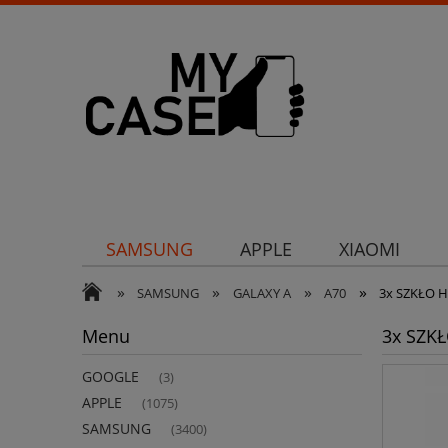
SAMSUNG
APPLE
XIAOMI
»
»
»
»
Uchwyty
Ochrona aparatu
Och
SAMSUNG
GALAXY A
A70
3x SZKŁO 
Menu
3x SZK
GOOGLE
(3)
APPLE
(1075)
SAMSUNG
(3400)