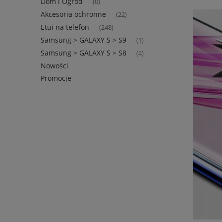
Dom i Ogród
(0)
Akcesoria ochronne
(22)
Etui na telefon
(248)
Samsung > GALAXY S > S9
(1)
Samsung > GALAXY S > S8
(4)
Nowości
Promocje