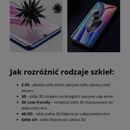
Jak rozróżnić rodzaje szkieł:
2.5D
- płaskie szkło które zakrywa tylko płaską cześć
ekranu
3D
- szkło 3D z klejem na brzegach zakrywa cały ekran
3D case frendly
– mniejsze szkło 3D dopasowane do
większości etui
4D/5D
- szkło pełne 3D klejone po całej powierzchni
Szkło UV
- szkło klejone po całości 3D