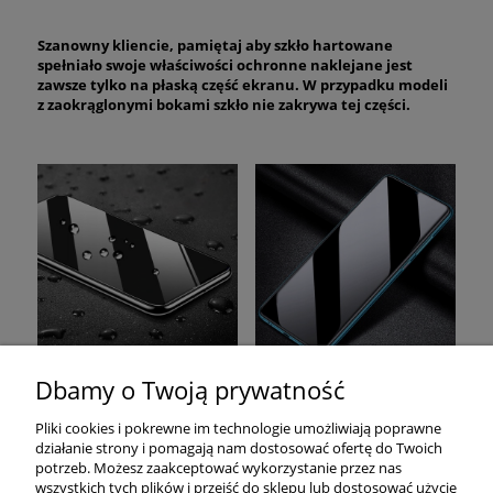
Szanowny kliencie, pamiętaj aby szkło hartowane
spełniało swoje właściwości ochronne naklejane jest
zawsze tylko na płaską część ekranu. W przypadku modeli
z zaokrąglonymi bokami szkło nie zakrywa tej części.
Dbamy o Twoją prywatność
Pomoc
Pliki cookies i pokrewne im technologie umożliwiają poprawne
działanie strony i pomagają nam dostosować ofertę do Twoich
Moje konto
potrzeb. Możesz zaakceptować wykorzystanie przez nas
wszystkich tych plików i przejść do sklepu lub dostosować użycie