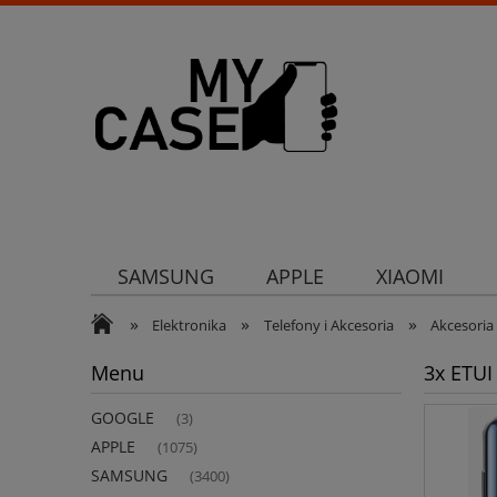
SAMSUNG
APPLE
XIAOMI
»
»
»
Uchwyty
Ochrona aparatu
Och
Elektronika
Telefony i Akcesoria
Akcesori
Menu
3x ETU
GOOGLE
(3)
APPLE
(1075)
SAMSUNG
(3400)