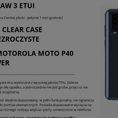
TAW 3 ETUI
ra Cienkie plecki - jedynie 1 mm grubości
I CLEAR CASE
EZROCZYSTE
MOTOROLA MOTO P40
ER
-----------------------------------------------------------------------
yste etui wykonane z wysokiej jakości TPU. Dobrze
e siłę upadku, a jednocześnie nie jest grube, przez co nie
 urządzenia.
est idealnie dopasowany, w pełni funkcjonalny, nie ogranicza
do portów zewnętrznych. Posiada dopasowane wycięcia na
az różnego rodzaju wejścia i porty umieszczone w telefonie.
ewnia ochronę, amortyzację podczas upadku