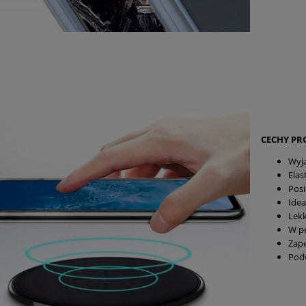
CECHY P
Wyją
Elas
Posi
Idea
Lekk
W pe
Zap
Podw