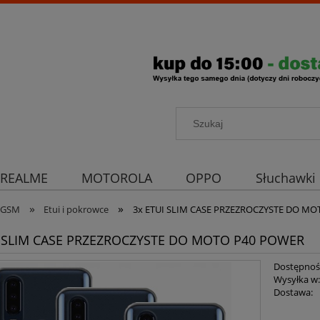
REALME
MOTOROLA
OPPO
Słuchawki
»
»
rona aparatu
Strona główna
a GSM
Etui i pokrowce
3x ETUI SLIM CASE PRZEZROCZYSTE DO M
I SLIM CASE PRZEZROCZYSTE DO MOTO P40 POWER
Dostępnoś
Wysyłka w
Dostawa: