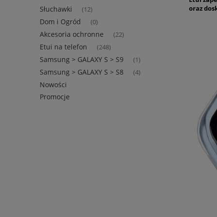
oraz dos
Słuchawki
(12)
Dom i Ogród
(0)
Akcesoria ochronne
(22)
Etui na telefon
(248)
Samsung > GALAXY S > S9
(1)
Samsung > GALAXY S > S8
(4)
Nowości
Promocje