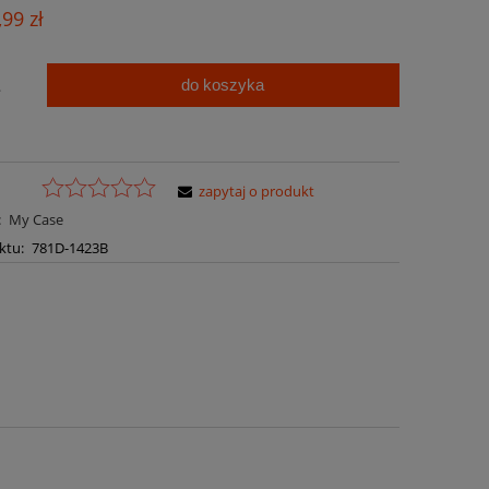
Cena nie zawiera ewentualnych kosztów
,99 zł
płatności
do koszyka
.
zapytaj o produkt
:
My Case
ktu:
781D-1423B
a ewentualnych kosztów