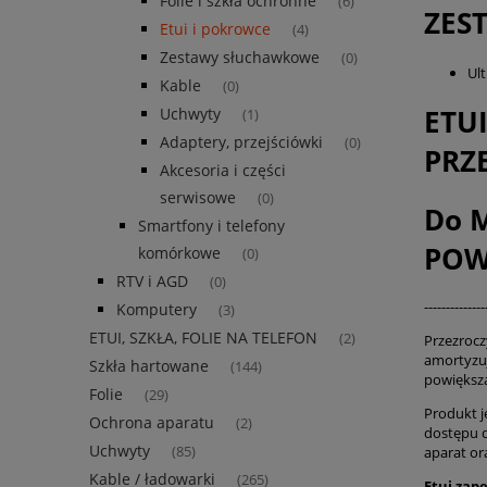
Folie i szkła ochronne
(6)
ZES
Etui i pokrowce
(4)
Zestawy słuchawkowe
(0)
Ult
Kable
(0)
ETU
Uchwyty
(1)
Adaptery, przejściówki
(0)
PRZ
Akcesoria i części
serwisowe
(0)
Do 
Smartfony i telefony
POW
komórkowe
(0)
RTV i AGD
(0)
--------------
Komputery
(3)
ETUI, SZKŁA, FOLIE NA TELEFON
(2)
Przezrocz
amortyzuj
Szkła hartowane
(144)
powiększa
Folie
(29)
Produkt j
Ochrona aparatu
(2)
dostępu 
Uchwyty
aparat or
(85)
Kable / ładowarki
(265)
Etui zap