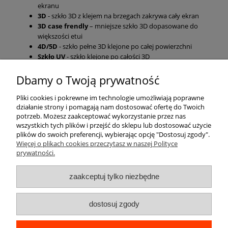
ekranu
3D
- szkło 3D z klejem na brzegach zakrywa cały ekran
3D case frendly
– mniejsze szkło 3D dopasowane do
większości etui
4D/5D
- szkło pełne 3D klejone po całej powierzchni
Szkło UV
- szkło klejone po całości 3D
Dbamy o Twoją prywatność
Pomoc
Pliki cookies i pokrewne im technologie umożliwiają poprawne
działanie strony i pomagają nam dostosować ofertę do Twoich
Moje konto
potrzeb. Możesz zaakceptować wykorzystanie przez nas
wszystkich tych plików i przejść do sklepu lub dostosować użycie
plików do swoich preferencji, wybierając opcję "Dostosuj zgody".
Płatności i dostawa
Więcej o plikach cookies przeczytasz w naszej Polityce
prywatności.
Informacje
zaakceptuj tylko niezbędne
O nas
dostosuj zgody