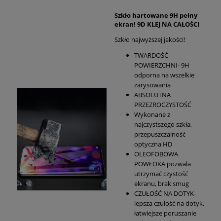
Szkło hartowane 9H pełny
ekran! 9D KLEJ NA CAŁOŚCI
Szkło najwyższej jakości!
TWARDOŚĆ
POWIERZCHNI- 9H
odporna na wszelkie
zarysowania
ABSOLUTNA
PRZEZROCZYSTOŚĆ
Wykonane z
najczystszego szkła,
przepuszczalność
optyczna HD
OLEOFOBOWA
POWŁOKA pozwala
utrzymać czystość
ekranu, brak smug
CZUŁOŚĆ NA DOTYK-
lepsza czułość na dotyk,
łatwiejsze poruszanie