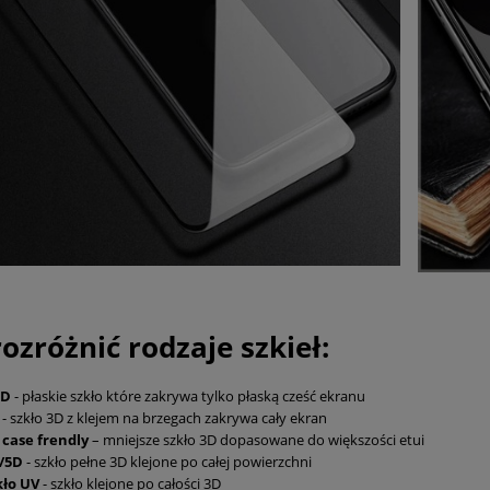
rozróżnić rodzaje szkieł:
5D
- płaskie szkło które zakrywa tylko płaską cześć ekranu
D
- szkło 3D z klejem na brzegach zakrywa cały ekran
 case frendly
– mniejsze szkło 3D dopasowane do większości etui
/5D
- szkło pełne 3D klejone po całej powierzchni
kło UV
- szkło klejone po całości 3D