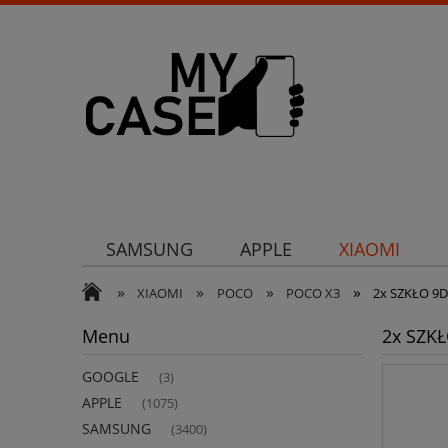
SAMSUNG
APPLE
XIAOMI
»
»
»
»
Uchwyty
Ochrona aparatu
Och
XIAOMI
POCO
POCO X3
2x SZKŁO 9D
Menu
2x SZKŁ
GOOGLE
(3)
APPLE
(1075)
SAMSUNG
(3400)