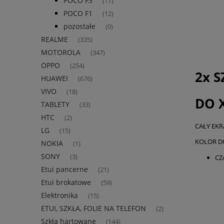
POCO F3
(17)
POCO F1
(12)
pozostałe
(0)
REALME
(335)
MOTOROLA
(347)
OPPO
(254)
2x 
HUAWEI
(676)
VIVO
(18)
DO 
TABLETY
(33)
HTC
(2)
CAŁY EKR
LG
(15)
KOLOR D
NOKIA
(1)
SONY
(3)
CZ
Etui pancerne
(21)
Etui brokatowe
(59)
Elektronika
(15)
ETUI, SZKŁA, FOLIE NA TELEFON
(2)
Szkła hartowane
(144)