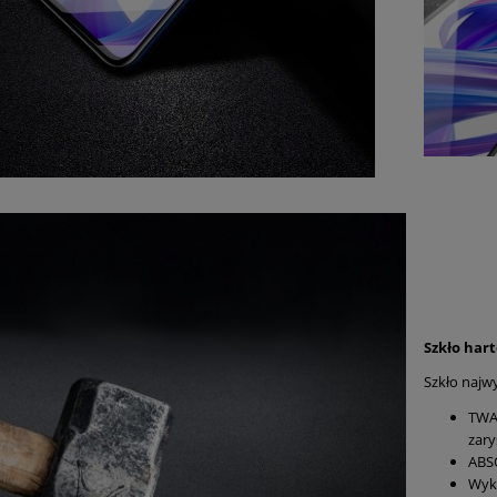
Szkło har
Szkło najwy
TWA
zar
ABS
Wyko