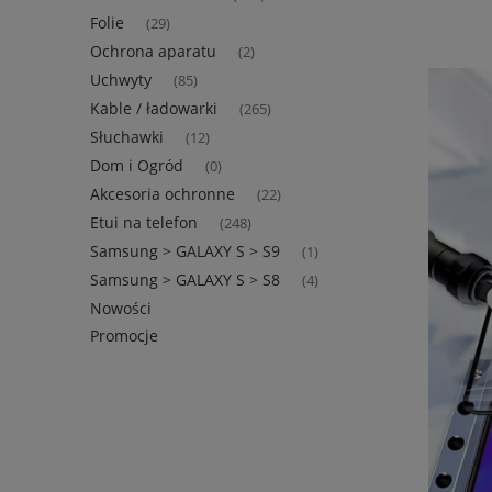
Folie
(29)
Ochrona aparatu
(2)
Uchwyty
(85)
Kable / ładowarki
(265)
Słuchawki
(12)
Dom i Ogród
(0)
Akcesoria ochronne
(22)
Etui na telefon
(248)
Samsung > GALAXY S > S9
(1)
Samsung > GALAXY S > S8
(4)
Nowości
Promocje