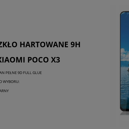
Cena nie zawier
płatności
SZKŁO HARTOWANE 9H
XIAOMI POCO X3
AN PEŁNE 9D FULL GLUE
O WYBORU:
ARNY