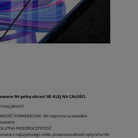
towane 9H pełny ekran! 9D KLEJ NA CAŁOŚCI
ższej jakości!
RDOŚĆ POWIERZCHNI- 9H odporna na wszelkie
ysowania
OLUTNA PRZEZROCZYSTOŚĆ
nane z najczystszego szkła, przepuszczalność optyczna HD