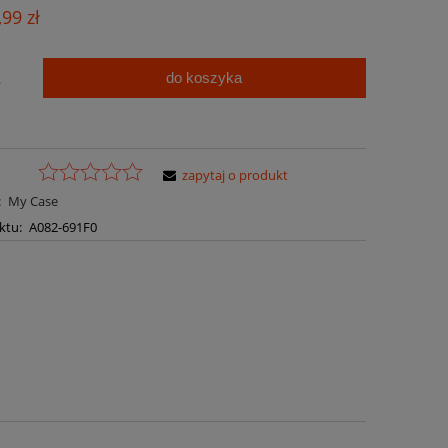
Cena nie zawiera ewentualnych kosztów
,99 zł
płatności
do koszyka
.
zapytaj o produkt
:
My Case
ktu:
A082-691F0