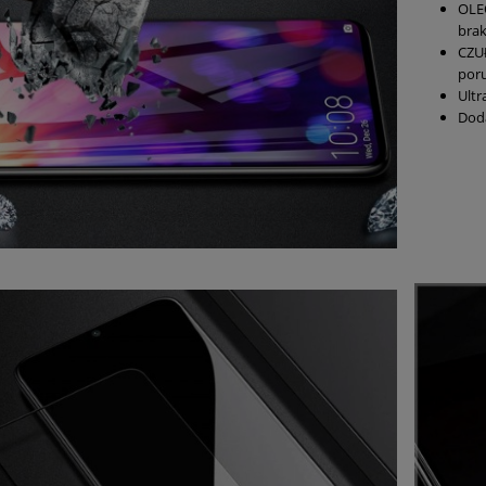
OLE
bra
CZUŁ
poru
Ultr
Doda