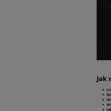
Jak 
2.
3
3D
4D
Sz