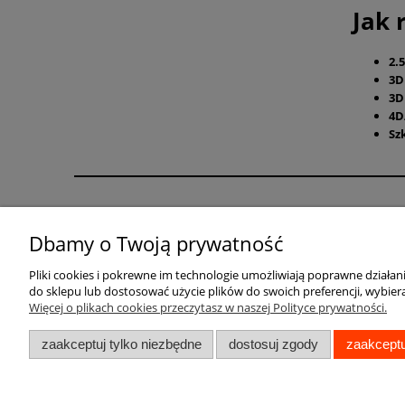
Jak 
2.
3
3D
4D
Sz
Pomoc
Moje konto
Dbamy o Twoją prywatność
Zwroty i reklamacje
Twoje zamówienia
Regulaminy
Ustawienia konta
Pliki cookies i pokrewne im technologie umożliwiają poprawne działa
do sklepu lub dostosować użycie plików do swoich preferencji, wybiera
Przechowalnia
Więcej o plikach cookies przeczytasz w naszej Polityce prywatności.
zaakceptuj tylko niezbędne
dostosuj zgody
zaakceptu