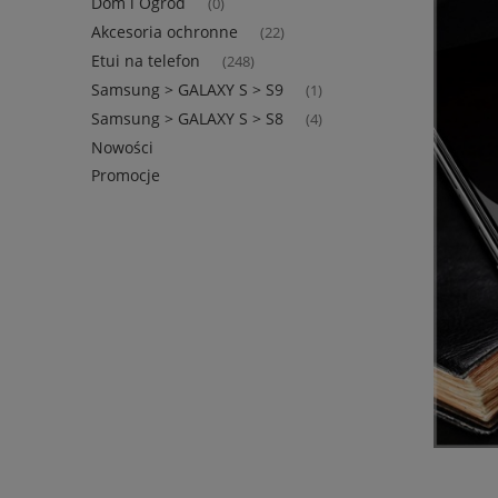
Dom i Ogród
(0)
Akcesoria ochronne
(22)
Etui na telefon
(248)
Samsung > GALAXY S > S9
(1)
Samsung > GALAXY S > S8
(4)
Nowości
Promocje