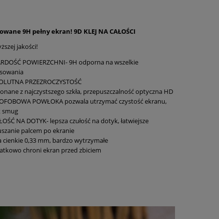
towane 9H pełny ekran! 9D KLEJ NA CAŁOŚCI
ższej jakości!
RDOŚĆ POWIERZCHNI- 9H odporna na wszelkie
ysowania
OLUTNA PRZEZROCZYSTOŚĆ
nane z najczystszego szkła, przepuszczalność optyczna HD
OFOBOWA POWŁOKA pozwala utrzymać czystość ekranu,
k smug
OŚĆ NA DOTYK- lepsza czułość na dotyk, łatwiejsze
szanie palcem po ekranie
a cienkie 0,33 mm, bardzo wytrzymałe
tkowo chroni ekran przed zbiciem