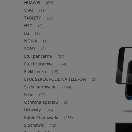
HUAWEI
(676)
VIVO
(18)
TABLETY
(33)
HTC
(2)
LG
(15)
NOKIA
(1)
SONY
(3)
Etui pancerne
(21)
Etui brokatowe
(59)
Elektronika
(15)
ETUI, SZKŁA, FOLIE NA TELEFON
(2)
Szkła hartowane
(144)
Folie
(29)
Ochrona aparatu
(2)
Uchwyty
(85)
Kable / ładowarki
(265)
Słuchawki
(12)