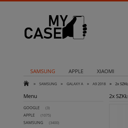
SAMSUNG
APPLE
XIAOMI
»
»
»
»
Uchwyty
Ochrona aparatu
Och
SAMSUNG
GALAXY A
A9 2018
2x SZK
Menu
2x SZKŁ
GOOGLE
(3)
APPLE
(1075)
SAMSUNG
(3400)