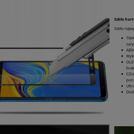
Szkło har
Szkło najwy
TWA
zar
ABS
Wyko
OLE
bra
CZUŁ
poru
Ultr
Doda