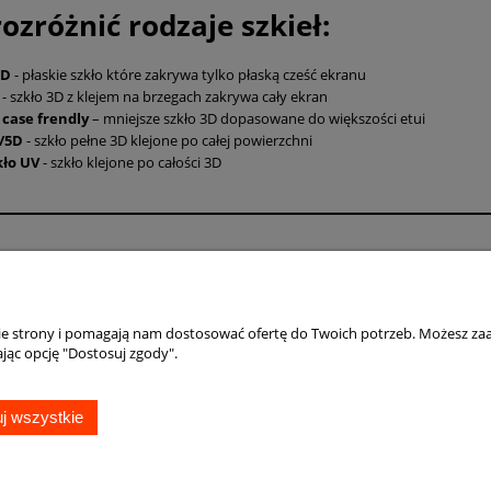
rozróżnić rodzaje szkieł:
5D
- płaskie szkło które zakrywa tylko płaską cześć ekranu
D
- szkło 3D z klejem na brzegach zakrywa cały ekran
 case frendly
– mniejsze szkło 3D dopasowane do większości etui
/5D
- szkło pełne 3D klejone po całej powierzchni
kło UV
- szkło klejone po całości 3D
Płatności i dostawa
Informacje
Formy płatności
Polityka prywatno
Czas i koszty dostawy
Jak kupować?
nie strony i pomagają nam dostosować ofertę do Twoich potrzeb. Możesz zaa
jąc opcję "Dostosuj zgody".
Czas realizacji zamówienia
j wszystkie