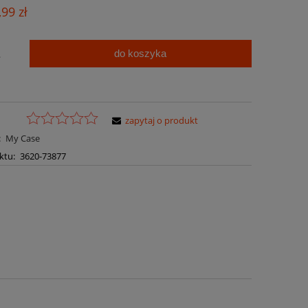
Cena nie zawiera ewentualnych kosztów
,99 zł
płatności
do koszyka
.
zapytaj o produkt
:
My Case
ktu:
3620-73877
a ewentualnych kosztów