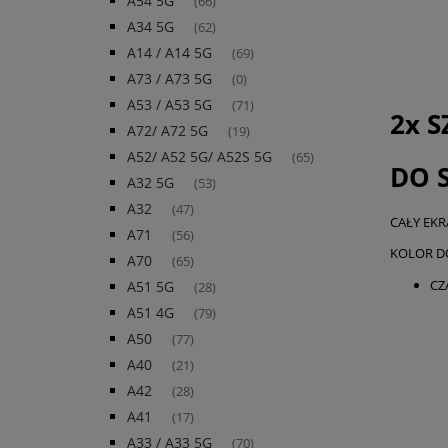
A54 5G
(66)
A34 5G
(62)
A14 / A14 5G
(69)
A73 / A73 5G
(0)
A53 / A53 5G
(71)
2x 
A72/ A72 5G
(19)
A52/ A52 5G/ A52S 5G
(65)
DO 
A32 5G
(53)
A32
(47)
CAŁY EKR
A71
(56)
KOLOR D
A70
(65)
CZ
A51 5G
(28)
A51 4G
(79)
A50
(77)
A40
(21)
A42
(28)
A41
(17)
A33 / A33 5G
(70)