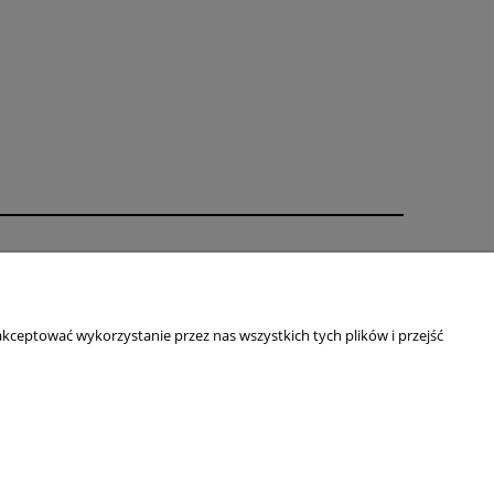
O nas
ści
Kontakt i dane firmy
Blog
kceptować wykorzystanie przez nas wszystkich tych plików i przejść