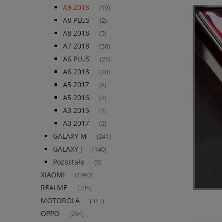
A9 2018
(19)
A8 PLUS
(2)
A8 2018
(5)
A7 2018
(50)
A6 PLUS
(21)
A6 2018
(20)
A5 2017
(8)
A5 2016
(2)
A3 2016
(1)
A3 2017
(2)
GALAXY M
(241)
GALAXY J
(140)
Pozostałe
(6)
XIAOMI
(1990)
REALME
(335)
MOTOROLA
(347)
OPPO
(254)