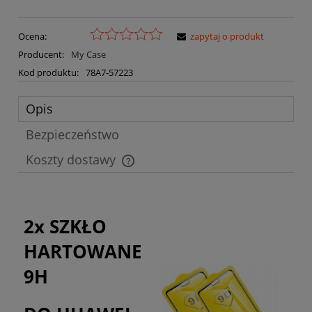
Ocena:
zapytaj o produkt
Producent:
My Case
Kod produktu:
78A7-57223
Opis
Bezpieczeństwo
Koszty dostawy
Cena nie zawiera ewentualnych kosztów płatności
2x SZKŁO
HARTOWANE
9H