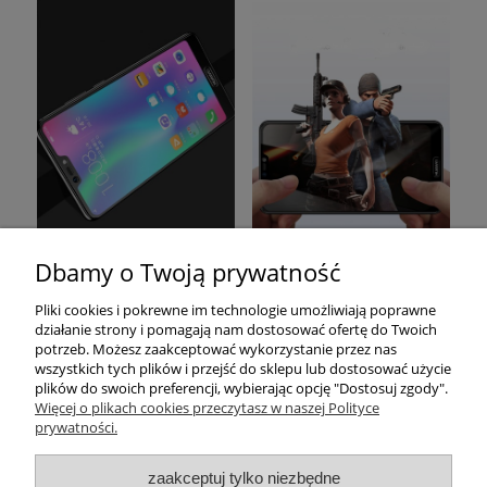
Dbamy o Twoją prywatność
Pomoc
Pliki cookies i pokrewne im technologie umożliwiają poprawne
działanie strony i pomagają nam dostosować ofertę do Twoich
Moje konto
potrzeb. Możesz zaakceptować wykorzystanie przez nas
wszystkich tych plików i przejść do sklepu lub dostosować użycie
plików do swoich preferencji, wybierając opcję "Dostosuj zgody".
Płatności i dostawa
Więcej o plikach cookies przeczytasz w naszej Polityce
prywatności.
Informacje
zaakceptuj tylko niezbędne