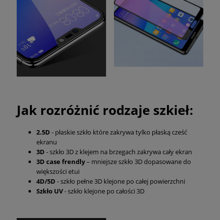
Jak rozróżnić rodzaje szkieł:
2.5D
- płaskie szkło które zakrywa tylko płaską cześć
ekranu
3D
- szkło 3D z klejem na brzegach zakrywa cały ekran
3D case frendly
– mniejsze szkło 3D dopasowane do
większości etui
4D/5D
- szkło pełne 3D klejone po całej powierzchni
Szkło UV
- szkło klejone po całości 3D