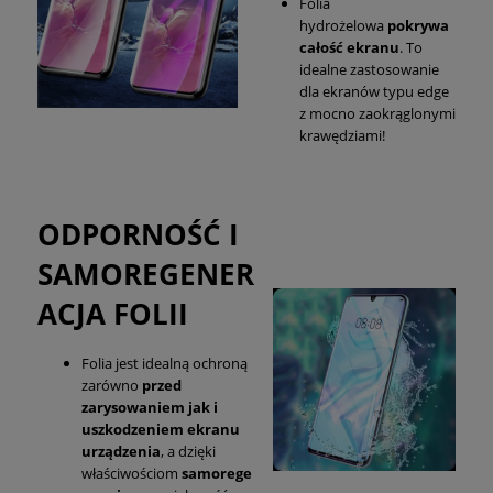
Folia
hydrożelowa
pokrywa
całość ekranu
. To
idealne zastosowanie
dla ekranów typu edge
z mocno zaokrąglonymi
krawędziami!
ODPORNOŚĆ I
SAMOREGENER
ACJA FOLII
Folia jest idealną ochroną
zarówno
przed
zarysowaniem jak i
uszkodzeniem ekranu
urządzenia
, a dzięki
właściwościom
samorege