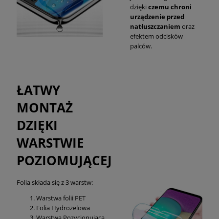
dzięki
czemu chroni
urządzenie przed
natłuszczaniem
oraz
efektem odcisków
palców.
ŁATWY
MONTAŻ
DZIĘKI
WARSTWIE
POZIOMUJĄCEJ
Folia składa się z 3 warstw:
Warstwa folii PET
Folia Hydrożelowa
Warstwa Pozycjonująca