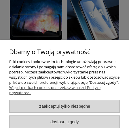
Dbamy o Twoją prywatność
Pomoc
Pliki cookies i pokrewne im technologie umożliwiają poprawne
działanie strony i pomagają nam dostosować ofertę do Twoich
Moje konto
potrzeb. Możesz zaakceptować wykorzystanie przez nas
wszystkich tych plików i przejść do sklepu lub dostosować użycie
plików do swoich preferencji, wybierając opcję "Dostosuj zgody".
Płatności i dostawa
Więcej o plikach cookies przeczytasz w naszej Polityce
prywatności.
Informacje
zaakceptuj tylko niezbędne
O nas
dostosuj zgody