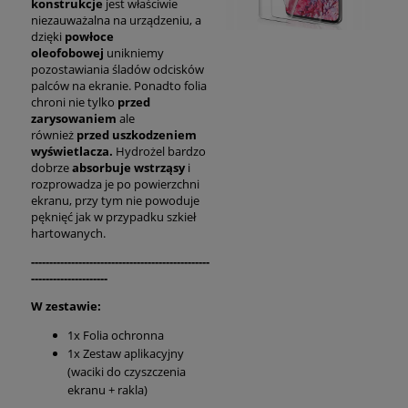
konstrukcje
jest właściwie
niezauważalna na urządzeniu, a
dzięki
powłoce
oleofobowej
unikniemy
pozostawiania śladów odcisków
palców na ekranie. Ponadto folia
chroni nie tylko
przed
zarysowaniem
ale
również
przed uszkodzeniem
wyświetlacza.
Hydrożel bardzo
dobrze
absorbuje wstrząsy
i
rozprowadza je po powierzchni
ekranu, przy tym nie powoduje
pęknięć jak w przypadku szkieł
hartowanych.
-------------------------------------------------
---------------------
W zestawie:
1x Folia ochronna
1x Zestaw aplikacyjny
(waciki do czyszczenia
ekranu + rakla)