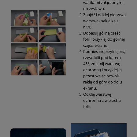
wacikami załączonymi
do zestawu.
Znajdź i odklej pierwszą
warstwę (naklejka z
nr.1)
Dopasuj górną część
folii i przyklej do górnej
części ekranu.
Podnieś nieprzyklejoną
część folii pod kątem
45°, zdejmij warstwę
ochronną i przyklej ją
przesuwając powoli
raklą od góry do dołu
ekranu.
Odklej warstwę
ochronna z wierzchu
folii.