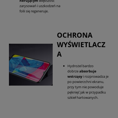
nerującym
większość
zarysowań i uszkodzeń na
folii się regeneruje.
OCHRONA
WYŚWIETLACZ
A
Hydrożel bardzo
dobrze
absorbuje
wstrząsy
i rozprowadza je
po powierzchni ekranu,
przy tym nie powoduje
pęknięć jak w przypadku
szkieł hartowanych.