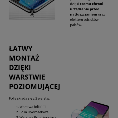
dzięki
czemu chroni
urządzenie przed
natłuszczaniem
oraz
efektem odcisków
palców.
ŁATWY
MONTAŻ
DZIĘKI
WARSTWIE
POZIOMUJĄCEJ
Folia składa się z 3 warstw:
Warstwa folii PET
Folia Hydrożelowa
Warstwa Pozycjonująca