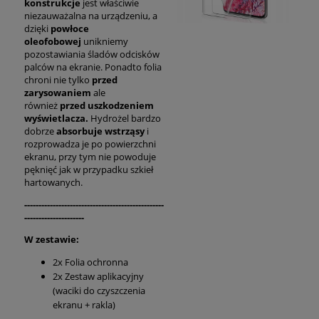
konstrukcje
jest właściwie
niezauważalna na urządzeniu, a
dzięki
powłoce
oleofobowej
unikniemy
pozostawiania śladów odcisków
palców na ekranie. Ponadto folia
chroni nie tylko
przed
zarysowaniem
ale
również
przed uszkodzeniem
wyświetlacza.
Hydrożel bardzo
dobrze
absorbuje wstrząsy
i
rozprowadza je po powierzchni
ekranu, przy tym nie powoduje
pęknięć jak w przypadku szkieł
hartowanych.
-------------------------------------------------
---------------------
W zestawie:
2x Folia ochronna
2x Zestaw aplikacyjny
(waciki do czyszczenia
ekranu + rakla)