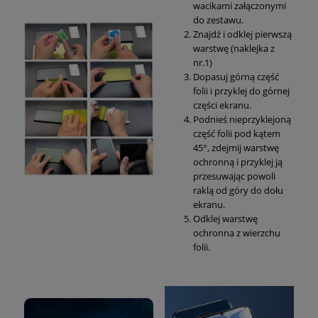
wacikami załączonymi
do zestawu.
Znajdź i odklej pierwszą
warstwę (naklejka z
nr.1)
Dopasuj górną część
folii i przyklej do górnej
części ekranu.
Podnieś nieprzyklejoną
część folii pod kątem
45°, zdejmij warstwę
ochronną i przyklej ją
przesuwając powoli
raklą od góry do dołu
ekranu.
Odklej warstwę
ochronna z wierzchu
folii.