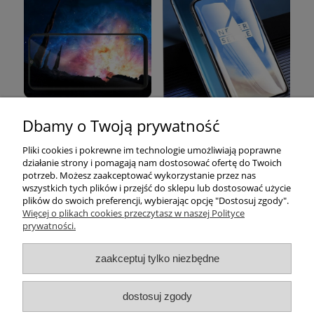
Dbamy o Twoją prywatność
Pomoc
Pliki cookies i pokrewne im technologie umożliwiają poprawne
działanie strony i pomagają nam dostosować ofertę do Twoich
Moje konto
potrzeb. Możesz zaakceptować wykorzystanie przez nas
wszystkich tych plików i przejść do sklepu lub dostosować użycie
plików do swoich preferencji, wybierając opcję "Dostosuj zgody".
Płatności i dostawa
Więcej o plikach cookies przeczytasz w naszej Polityce
prywatności.
Informacje
zaakceptuj tylko niezbędne
O nas
dostosuj zgody