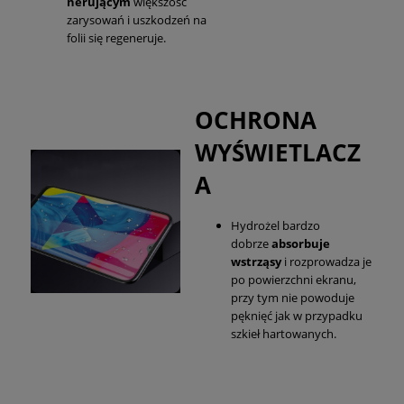
nerującym
większość
zarysowań i uszkodzeń na
folii się regeneruje.
OCHRONA
WYŚWIETLACZ
A
Hydrożel bardzo
dobrze
absorbuje
wstrząsy
i rozprowadza je
po powierzchni ekranu,
przy tym nie powoduje
pęknięć jak w przypadku
szkieł hartowanych.