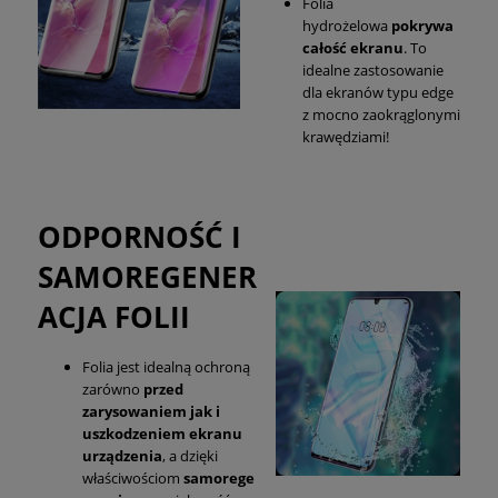
Folia
hydrożelowa
pokrywa
całość ekranu
. To
idealne zastosowanie
dla ekranów typu edge
z mocno zaokrąglonymi
krawędziami!
ODPORNOŚĆ I
SAMOREGENER
ACJA FOLII
Folia jest idealną ochroną
zarówno
przed
zarysowaniem jak i
uszkodzeniem ekranu
urządzenia
, a dzięki
właściwościom
samorege