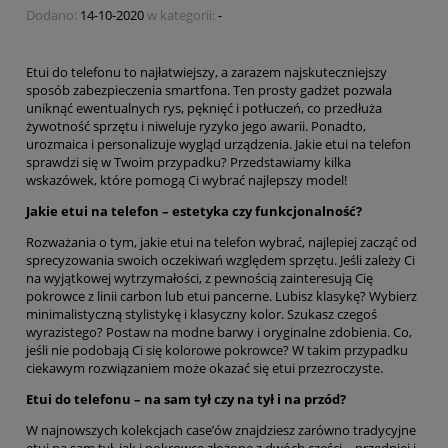
Dodano:
14-10-2020
w kategorii:
-
Etui do telefonu to najłatwiejszy, a zarazem najskuteczniejszy
sposób zabezpieczenia smartfona. Ten prosty gadżet pozwala
uniknąć ewentualnych rys, pęknięć i potłuczeń, co przedłuża
żywotność sprzętu i niweluje ryzyko jego awarii. Ponadto,
urozmaica i personalizuje wygląd urządzenia. Jakie etui na telefon
sprawdzi się w Twoim przypadku? Przedstawiamy kilka
wskazówek, które pomogą Ci wybrać najlepszy model!
Jakie etui na telefon – estetyka czy funkcjonalność?
Rozważania o tym, jakie etui na telefon wybrać, najlepiej zacząć od
sprecyzowania swoich oczekiwań względem sprzętu. Jeśli zależy Ci
na wyjątkowej wytrzymałości, z pewnością zainteresują Cię
pokrowce z linii carbon lub etui pancerne. Lubisz klasykę? Wybierz
minimalistyczną stylistykę i klasyczny kolor. Szukasz czegoś
wyrazistego? Postaw na modne barwy i oryginalne zdobienia. Co,
jeśli nie podobają Ci się kolorowe pokrowce? W takim przypadku
ciekawym rozwiązaniem może okazać się etui przezroczyste.
Etui do telefonu – na sam tył czy na tył i na przód?
W najnowszych kolekcjach case’ów znajdziesz zarówno tradycyjne
etui na sam tył, jak i pokrowce złożone z dwóch części – przedniej i