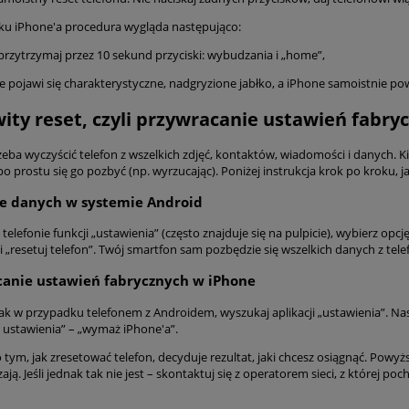
u iPhone'a procedura wygląda następująco:
i przytrzymaj przez 10 sekund przyciski: wybudzania i „home”,
e pojawi się charakterystyczne, nadgryzione jabłko, a iPhone samoistnie powi
ity reset, czyli przywracanie ustawień fabry
eba wyczyścić telefon z wszelkich zdjęć, kontaktów, wiadomości i danych. K
o prostu się go pozbyć (np. wyrzucając). Poniżej instrukcja krok po kroku, j
e danych w systemie Android
telefonie funkcji „ustawienia” (często znajduje się na pulpicie), wybierz opc
i „resetuj telefon”. Twój smartfon sam pozbędzie się wszelkich danych z tel
anie ustawień fabrycznych w iPhone
k w przypadku telefonem z Androidem, wyszukaj aplikacji „ustawienia”. Nastę
i ustawienia” – „wymaż iPhone'a”.
o tym, jak zresetować telefon, decyduje rezultat, jaki chcesz osiągnąć. Pow
ają. Jeśli jednak tak nie jest – skontaktuj się z operatorem sieci, z której p