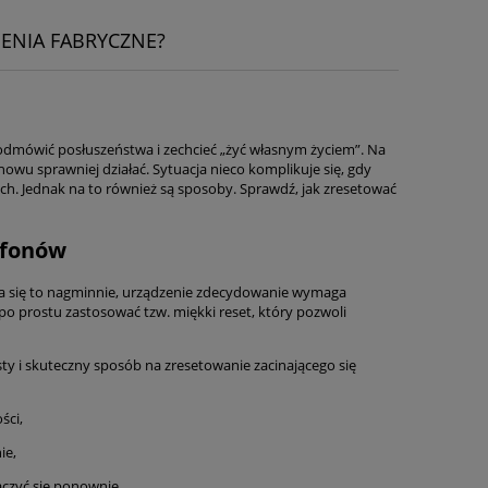
ENIA FABRYCZNE?
em odmówić posłuszeństwa i zechcieć „żyć własnym życiem”. Na
owu sprawniej działać. Sytuacja nieco komplikuje się, gdy
ch. Jednak na to również są sposoby. Sprawdź, jak zresetować
efonów
darza się to nagminnie, urządzenie zdecydowanie wymaga
 po prostu zastosować tzw. miękki reset, który pozwoli
ty i skuteczny sposób na zresetowanie zacinającego się
ści,
ie,
ączyć się ponownie.