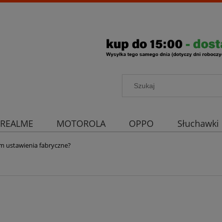
REALME
MOTOROLA
OPPO
Słuchawki
rona aparatu
Strona główna
im ustawienia fabryczne?