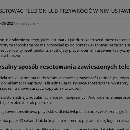
ESETOWAĆ TELEFON LUB PRZYWRÓCIĆ W NIM USTAWI
6-06-2021
w kategorii:
-
on, niezależnie od tego, jakiej jest marki i jak dużo kosztował, może czas
prostymi sposobami można przywołać go do porządku i sprawić, że zacznie zn
jest całkowity reset telefonu, skutkujący przywróceniem ustawień fabryczny
bko i sprawnie!
salny sposób resetowania zawieszonych tel
elektronika, która ma to do siebie, że może się zawieszać i zacinać. Jeśli z
do reklamacji i naprawy. Jeśli jednak są to sytuacje sporadyczne, wystarczy
ządzeniu znowu ruszyć z kopyta. Jak to zrobić?
 smartfon jednej z popularnych marek, napędzanych Androidem, istnieje pros
to jak zrobić to krok po kroku:
aj równocześnie dwa przyciski: zasilania (włączania) oraz zwiększenia głośno
je oba przez 15 sekund lub krócej – do momentu pojawienia się logo na ekran
amoistny reset telefonu. Nie naciskaj żadnych przycisków, daj telefonowi wł