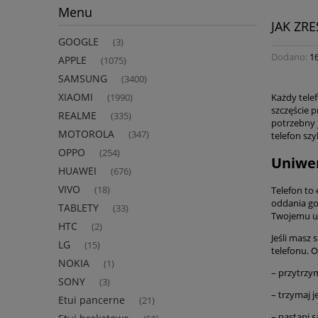
Menu
JAK ZR
GOOGLE
(3)
Dodano:
1
APPLE
(1075)
SAMSUNG
(3400)
XIAOMI
Każdy telef
(1990)
szczęście 
REALME
(335)
potrzebny 
MOTOROLA
(347)
telefon szy
OPPO
(254)
Uniwer
HUAWEI
(676)
VIVO
(18)
Telefon to 
oddania go 
TABLETY
(33)
Twojemu ur
HTC
(2)
Jeśli masz
LG
(15)
telefonu. O
NOKIA
(1)
– przytrzym
SONY
(3)
– trzymaj 
Etui pancerne
(21)
– nastąpi s