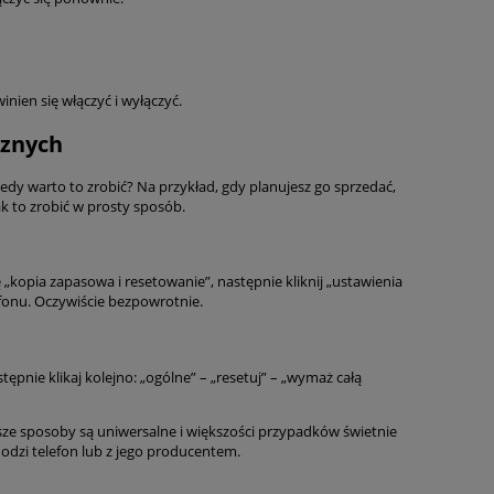
nien się włączyć i wyłączyć.
cznych
iedy warto to zrobić? Na przykład, gdy planujesz go sprzedać,
ak to zrobić w prosty sposób.
ję „kopia zapasowa i resetowanie”, następnie kliknij „ustawienia
efonu. Oczywiście bezpowrotnie.
pnie klikaj kolejno: „ogólne” – „resetuj” – „wymaż całą
yższe sposoby są uniwersalne i większości przypadków świetnie
ochodzi telefon lub z jego producentem.