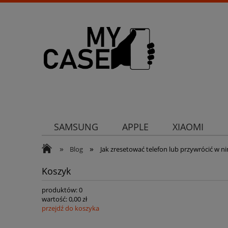
SAMSUNG
APPLE
XIAOMI
»
»
Uchwyty
Ochrona aparatu
Och
Blog
Jak zresetować telefon lub przywrócić w n
Koszyk
produktów:
0
wartość:
0,00 zł
przejdź do koszyka