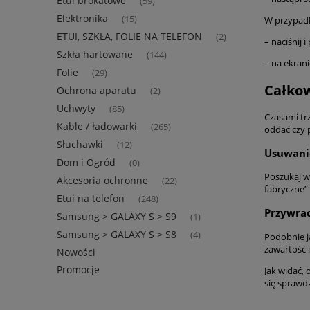
Etui brokatowe
(59)
Elektronika
(15)
W przypadk
ETUI, SZKŁA, FOLIE NA TELEFON
(2)
– naciśnij 
Szkła hartowane
(144)
– na ekrani
Folie
(29)
Całkow
Ochrona aparatu
(2)
Uchwyty
(85)
Czasami trz
Kable / ładowarki
(265)
oddać czy p
Słuchawki
(12)
Usuwani
Dom i Ogród
(0)
Poszukaj w 
Akcesoria ochronne
(22)
fabryczne” 
Etui na telefon
(248)
Przywrac
Samsung > GALAXY S > S9
(1)
Samsung > GALAXY S > S8
(4)
Podobnie ja
zawartość 
Nowości
Promocje
Jak widać, 
się sprawdz