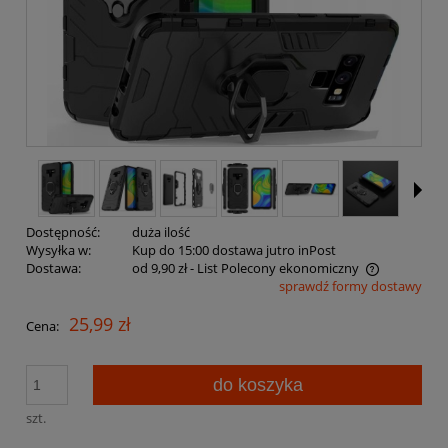
Dostępność:
duża ilość
Wysyłka w:
Kup do 15:00 dostawa jutro inPost
Dostawa:
od 9,90 zł
- List Polecony ekonomiczny
sprawdź formy dostawy
Cena nie zawiera ewentualnych kosztów płatności
25,99 zł
Cena:
do koszyka
szt.