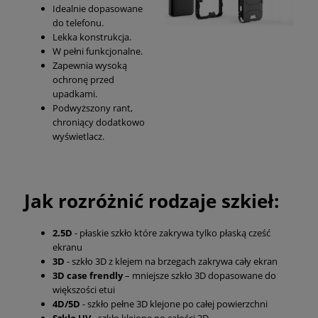
Idealnie dopasowane
do telefonu.
Lekka konstrukcja.
W pełni funkcjonalne.
Zapewnia wysoką
ochronę przed
upadkami.
Podwyższony rant,
chroniący dodatkowo
wyświetlacz.
Jak rozróżnić rodzaje szkieł:
2.5D
- płaskie szkło które zakrywa tylko płaską cześć
ekranu
3D
- szkło 3D z klejem na brzegach zakrywa cały ekran
3D case frendly
– mniejsze szkło 3D dopasowane do
większości etui
4D/5D
- szkło pełne 3D klejone po całej powierzchni