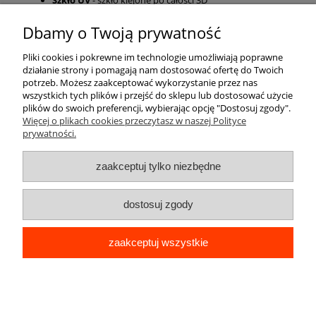
Szkło UV
- szkło klejone po całości 3D
Dbamy o Twoją prywatność
Pomoc
Pliki cookies i pokrewne im technologie umożliwiają poprawne
działanie strony i pomagają nam dostosować ofertę do Twoich
Moje konto
potrzeb. Możesz zaakceptować wykorzystanie przez nas
wszystkich tych plików i przejść do sklepu lub dostosować użycie
plików do swoich preferencji, wybierając opcję "Dostosuj zgody".
Płatności i dostawa
Więcej o plikach cookies przeczytasz w naszej Polityce
prywatności.
Informacje
zaakceptuj tylko niezbędne
O nas
dostosuj zgody
zaakceptuj wszystkie
pokaż pełną wersję strony
Sklep internetowy Shoper Premium