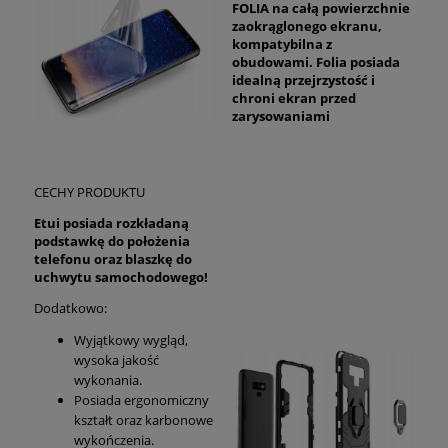
FOLIA na całą powierzchnie
zaokrąglonego ekranu,
kompatybilna z
obudowami. Folia posiada
idealną przejrzystość i
chroni ekran przed
zarysowaniami
CECHY PRODUKTU
Etui posiada rozkładaną
podstawkę do położenia
telefonu oraz blaszkę do
uchwytu samochodowego!
Dodatkowo:
Wyjątkowy wygląd,
wysoka jakość
wykonania.
Posiada ergonomiczny
kształt oraz karbonowe
wykończenia.