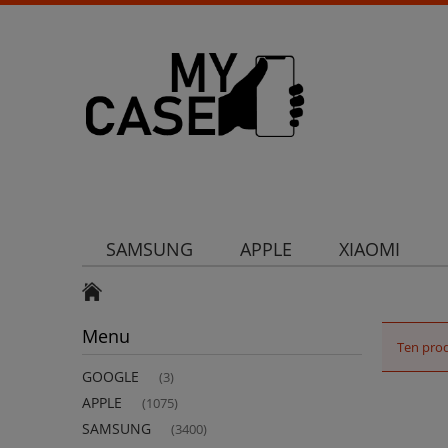
SAMSUNG
APPLE
XIAOMI
Uchwyty
Ochrona aparatu
Och
Menu
Ten prod
GOOGLE
(3)
APPLE
(1075)
SAMSUNG
(3400)