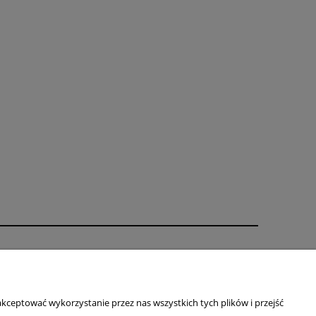
O nas
ści
Kontakt i dane firmy
Blog
kceptować wykorzystanie przez nas wszystkich tych plików i przejść