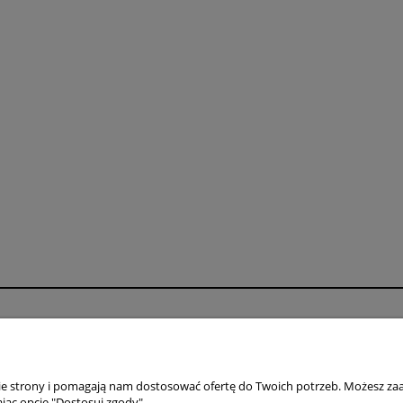
Płatności i dostawa
Informacje
Formy płatności
Polityka prywatno
Czas i koszty dostawy
Jak kupować?
nie strony i pomagają nam dostosować ofertę do Twoich potrzeb. Możesz zaa
jąc opcję "Dostosuj zgody".